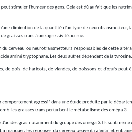
eut stimuler l’humeur des gens. Cela est dû au fait que les nutrim
’une diminution de la quantité d’un type de neurotransmetteur, la 
e graisses trans à une agressivité accrue.
 du cerveau, ou neurotransmetteurs, responsables de cette altérat
l’acide aminé tryptophane. Les deux autres dépendent de la tyrosine,
s, de pois, de haricots, de viandes, de poissons et d’œufs peut 
n comportement agressif dans une étude produite par le départem
olomb, les graisses trans perturbent le métabolisme des oméga 3.
ué d’acides gras, notamment du groupe des omega 3. Ils sont même 
 à manquer, les réponses du cerveau peuvent ralentir et entraîne