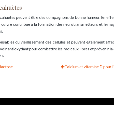
acahuètes
 cacahuètes peuvent être des compagnons de bonne humeur. En effet
e cuivre contribue à la formation des neurotransmetteurs et le ma
s.
onsables du vieillissement des cellules et peuvent également affect
ir antioxydant pour combattre les radicaux libres et prévenir la d
 ».
 lactose
Calcium et vitamine D pour l’
Toutes les astuces bien-être.