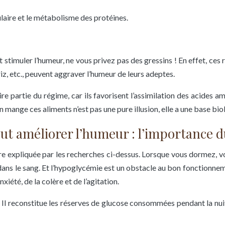
lulaire et le métabolisme des protéines.
 stimuler l’humeur, ne vous privez pas des gressins ! En effet, ces
iz, etc., peuvent aggraver l’humeur de leurs adeptes.
e partie du régime, car ils favorisent l’assimilation des acides a
on mange ces aliments n’est pas une pure illusion, elle a une base b
eut améliorer l’humeur : l’importance 
e expliquée par les recherches ci-dessus. Lorsque vous dormez, v
 dans le sang. Et l’hypoglycémie est un obstacle au bon fonctionnem
xiété, de la colère et de l’agitation.
. Il reconstitue les réserves de glucose consommées pendant la nuit